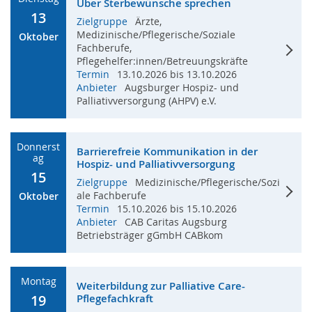
Über Sterbewünsche sprechen
13
Zielgruppe
Ärzte,
Medizinische/Pflegerische/Soziale
Oktober
Fachberufe,
Pflegehelfer:innen/Betreuungskräfte
Termin
13.10.2026 bis 13.10.2026
Anbieter
Augsburger Hospiz- und
Palliativversorgung (AHPV) e.V.
Donnerst
Barrierefreie Kommunikation in der
Ag
Hospiz- und Palliativversorgung
15
Zielgruppe
Medizinische/Pflegerische/Sozi
ale Fachberufe
Oktober
Termin
15.10.2026 bis 15.10.2026
Anbieter
CAB Caritas Augsburg
Betriebsträger gGmbH CABkom
Montag
Weiterbildung zur Palliative Care-
19
Pflegefachkraft