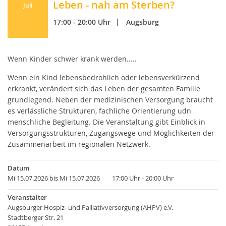
Leben - nah am Sterben?
Kontakt
Juli
17:00 - 20:00 Uhr
Augsburg
Der AHPV
Jetzt spenden
Wenn Kinder schwer krank werden.....
Wenn ein Kind lebensbedrohlich oder lebensverkürzend
AGB
erkrankt, verändert sich das Leben der gesamten Familie
grundlegend. Neben der medizinischen Versorgung braucht
Datenschutz
es verlässliche Strukturen, fachliche Orientierung udn
menschliche Begleitung. Die Veranstaltung gibt Einblick in
Versorgungsstrukturen, Zugangswege und Möglichkeiten der
Impressum
Zusammenarbeit im regionalen Netzwerk.
Datum
Mi 15.07.2026 bis Mi 15.07.2026
17:00 Uhr - 20:00 Uhr
Veranstalter
Augsburger Hospiz- und Palliativversorgung (AHPV) e.V.
Stadtberger Str. 21