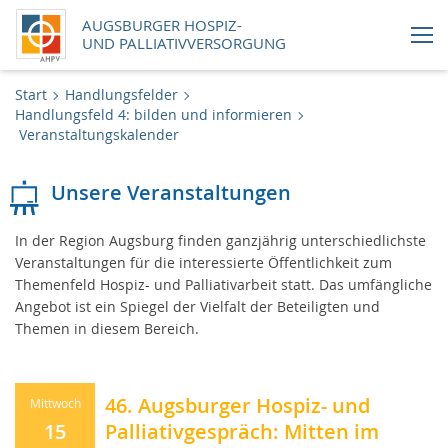
AUGSBURGER HOSPIZ-
UND PALLIATIVVERSORGUNG
Aktuelles
Start
Handlungsfelder
Handlungsfeld 4: bilden und informieren
Veranstaltungskalender
Handlungsfelder
Unsere Veranstaltungen
Über uns
In der Region Augsburg finden ganzjährig unterschiedlichste
Uns unterstützen
Veranstaltungen für die interessierte Öffentlichkeit zum
Themenfeld Hospiz- und Palliativarbeit statt. Das umfängliche
Karriere
Angebot ist ein Spiegel der Vielfalt der Beteiligten und
Themen in diesem Bereich.
Newsletter
46. Augsburger Hospiz- und
Mittwoch
Online-Shop
15
Palliativgespräch: Mitten im