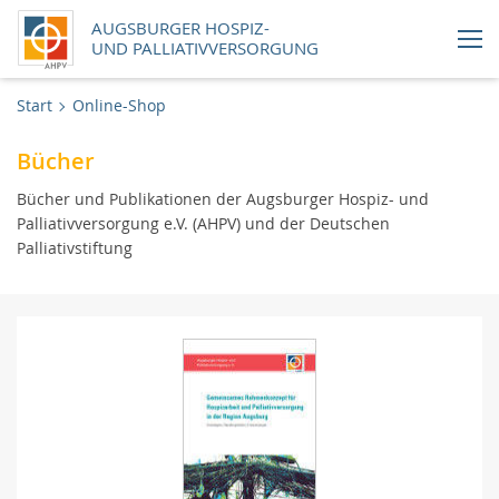
AUGSBURGER HOSPIZ-
UND PALLIATIVVERSORGUNG
Aktuelles
Start
Online-Shop
Bücher
Handlungsfelder
Bücher und Publikationen der Augsburger Hospiz- und
Über uns
Palliativversorgung e.V. (AHPV) und der Deutschen
Palliativstiftung
Uns unterstützen
Karriere
Newsletter
Online-Shop