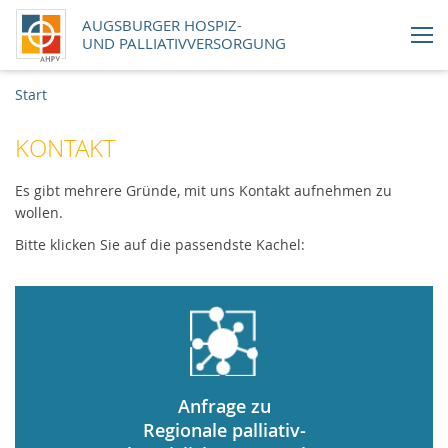
AUGSBURGER HOSPIZ-
UND PALLIATIVVERSORGUNG
Aktuelles
Start
KONTAKT
Handlungsfelder
Es gibt mehrere Gründe, mit uns Kontakt aufnehmen zu
Über uns
wollen.
Bitte klicken Sie auf die passendste Kachel:
Uns unterstützen
Karriere
Newsletter
Anfrage zu
Online-Shop
Regionale palliativ-