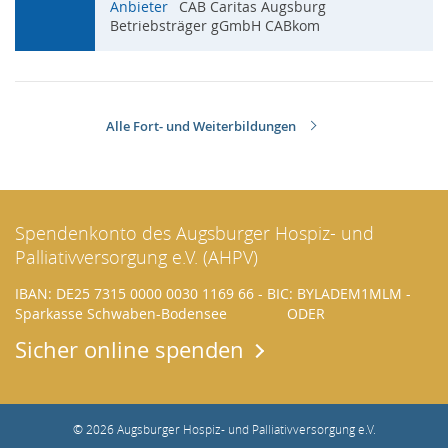
Anbieter
CAB Caritas Augsburg
Betriebsträger gGmbH CABkom
Alle Fort- und Weiterbildungen
Spendenkonto des Augsburger Hospiz- und
Palliativversorgung e.V. (AHPV)
IBAN: DE25 7315 0000 0030 1169 66 - BIC: BYLADEM1MLM -
Sparkasse Schwaben-Bodensee ODER
Sicher online spenden
© 2026 Augsburger Hospiz- und Palliativversorgung e.V.