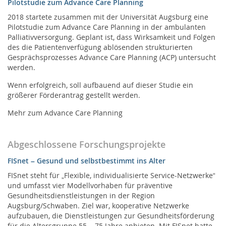
Pilotstudie zum Advance Care Planning
Kontakt
2018 startete zusammen mit der Universität Augsburg eine
Pilotstudie zum Advance Care Planning in der ambulanten
Der AHPV
Palliativversorgung. Geplant ist, dass Wirksamkeit und Folgen
des die Patientenverfügung ablösenden strukturierten
Jetzt spenden
Gesprächsprozesses Advance Care Planning (ACP) untersucht
werden.
AGB
Wenn erfolgreich, soll aufbauend auf dieser Studie ein
größerer Förderantrag gestellt werden.
Datenschutz
Mehr zum Advance Care Planning
Impressum
Abgeschlossene Forschungsprojekte
FISnet – Gesund und selbstbestimmt ins Alter
FISnet steht für „Flexible, individualisierte Service-Netzwerke“
und umfasst vier Modellvorhaben für präventive
Gesundheitsdienstleistungen in der Region
Augsburg/Schwaben. Ziel war, kooperative Netzwerke
aufzubauen, die Dienstleistungen zur Gesundheitsförderung
für die Altersgruppe 55 – 75 Jahre anbieten. Mit FISnet hatte