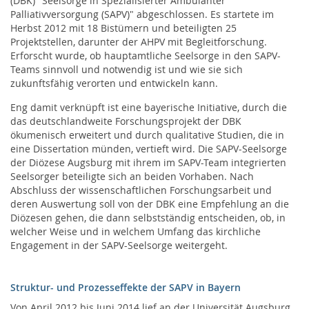
(DBK) "Seelsorge in Spezialisierter Ambulanter
Palliativversorgung (SAPV)" abgeschlossen. Es startete im
Herbst 2012 mit 18 Bistümern und beteiligten 25
Projektstellen, darunter der AHPV mit Begleitforschung.
Erforscht wurde, ob hauptamtliche Seelsorge in den SAPV-
Teams sinnvoll und notwendig ist und wie sie sich
zukunftsfähig verorten und entwickeln kann.
Eng damit verknüpft ist eine bayerische Initiative, durch die
das deutschlandweite Forschungsprojekt der DBK
ökumenisch erweitert und durch qualitative Studien, die in
eine Dissertation münden, vertieft wird. Die SAPV-Seelsorge
der Diözese Augsburg mit ihrem im SAPV-Team integrierten
Seelsorger beteiligte sich an beiden Vorhaben. Nach
Abschluss der wissenschaftlichen Forschungsarbeit und
deren Auswertung soll von der DBK eine Empfehlung an die
Diözesen gehen, die dann selbstständig entscheiden, ob, in
welcher Weise und in welchem Umfang das kirchliche
Engagement in der SAPV-Seelsorge weitergeht.
Struktur- und Prozesseffekte der SAPV in Bayern
Von April 2012 bis Juni 2014 lief an der Universität Augsburg