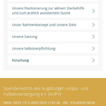
Unsere Positionierung zur aktiven Sterbehilfe
und zum ärztlich assistiertem Suizid
Unser Rahmenkonzept und unsere Ziele
Unsere Satzung
Unsere Selbstverpflichtung
Forschung
Spendenkonto des Augsburger Hospiz- und
Palliativversorgung e.V. (AHPV)
IBAN: DE25 7315 0000 0030 1169 66 - BIC: BYLADEM1MLM -