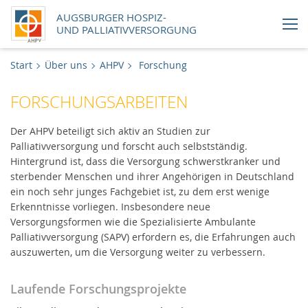
AUGSBURGER HOSPIZ-
UND PALLIATIVVERSORGUNG
Aktuelles
Start
Über uns
AHPV
Forschung
FORSCHUNGSARBEITEN
Handlungsfelder
Der AHPV beteiligt sich aktiv an Studien zur
Über uns
Palliativversorgung und forscht auch selbstständig.
Hintergrund ist, dass die Versorgung schwerstkranker und
Uns unterstützen
sterbender Menschen und ihrer Angehörigen in Deutschland
ein noch sehr junges Fachgebiet ist, zu dem erst wenige
Erkenntnisse vorliegen. Insbesondere neue
Karriere
Versorgungsformen wie die Spezialisierte Ambulante
Palliativversorgung (SAPV) erfordern es, die Erfahrungen auch
Newsletter
auszuwerten, um die Versorgung weiter zu verbessern.
Online-Shop
Laufende Forschungsprojekte