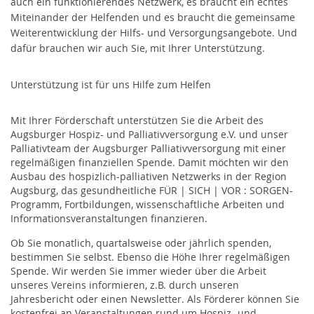
auch ein funktionierendes Netzwerk, es braucht ein echtes
Kontakt
Miteinander der Helfenden und es braucht die gemeinsame
Weiterentwicklung der Hilfs- und Versorgungsangebote. Und
Der AHPV
dafür brauchen wir auch Sie, mit Ihrer Unterstützung.
Jetzt spenden
Unterstützung ist für uns Hilfe zum Helfen
AGB
Mit Ihrer Förderschaft unterstützen Sie die Arbeit des
Augsburger Hospiz- und Palliativversorgung e.V. und unser
Palliativteam der Augsburger Palliativversorgung mit einer
Datenschutz
regelmäßigen finanziellen Spende. Damit möchten wir den
Ausbau des hospizlich-palliativen Netzwerks in der Region
Impressum
Augsburg, das gesundheitliche FÜR | SICH | VOR : SORGEN-
Programm, Fortbildungen, wissenschaftliche Arbeiten und
Informationsveranstaltungen finanzieren.
Ob Sie monatlich, quartalsweise oder jährlich spenden,
bestimmen Sie selbst. Ebenso die Höhe Ihrer regelmäßigen
Spende. Wir werden Sie immer wieder über die Arbeit
unseres Vereins informieren, z.B. durch unseren
Jahresbericht oder einen Newsletter. Als Förderer können Sie
kostenfrei an Veranstaltungen rund um Hospiz- und