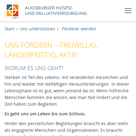
AUGSBURGER HOSPIZ-
UND PALLIATIVVERSORGUNG
Aktuelles
Start
Uns unterstützen
Förderer werden
UNS FÖRDERN – FREIWILLIG,
Handlungsfelder
LÄNGERFRISTIG, AKTIV
Über uns
WORUM ES UNS GEHT?
Uns unterstützen
Sterben ist Teil des Lebens: mit veränderten Vorzeichen und
hin und wieder mit vielfältigen Herausforderungen. In dieser
Lebensphase ist es gut, wenn jemand da ist. Wenn hilfreiche
Karriere
Menschen kommen die wissen, wie man Not lindert und die
Zeit haben zum Begleiten.
Newsletter
Es geht uns um Leben bis zum Schluss.
Online-Shop
Hinter den persönlichen Begleitungen braucht es aber mehr
als engagierte Menschen und Organisationen: Es braucht