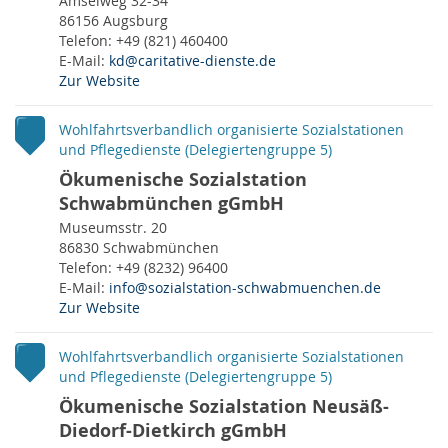
Amselweg 32-34
86156 Augsburg
Telefon: +49 (821) 460400
E-Mail:
kd@caritative-dienste.de
Zur Website
Wohlfahrtsverbandlich organisierte Sozialstationen
und Pflegedienste (Delegiertengruppe 5)
Ökumenische Sozialstation
Schwabmünchen gGmbH
Museumsstr. 20
86830 Schwabmünchen
Telefon: +49 (8232) 96400
E-Mail:
info@sozialstation-schwabmuenchen.de
Zur Website
Wohlfahrtsverbandlich organisierte Sozialstationen
und Pflegedienste (Delegiertengruppe 5)
Ökumenische Sozialstation Neusäß-
Online-Shop
Suche
Diedorf-Dietkirch gGmbH