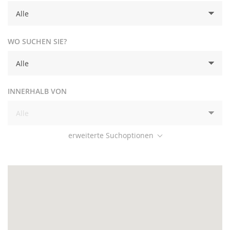
Kontakt
Der AHPV
WO SUCHEN SIE?
Jetzt spenden
AGB
INNERHALB VON
Datenschutz
erweiterte Suchoptionen
Impressum