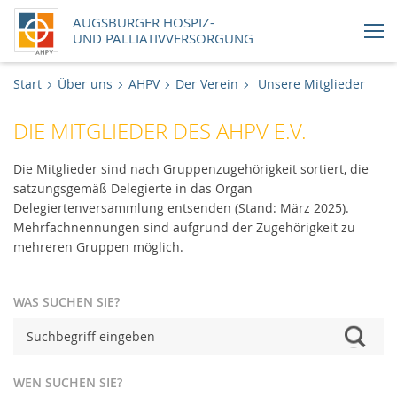
AUGSBURGER HOSPIZ-
UND PALLIATIVVERSORGUNG
Aktuelles
Start
Über uns
AHPV
Der Verein
Unsere Mitglieder
DIE MITGLIEDER DES AHPV E.V.
Handlungsfelder
Die Mitglieder sind nach Gruppenzugehörigkeit sortiert, die
Über uns
satzungsgemäß Delegierte in das Organ
Delegiertenversammlung entsenden (Stand: März 2025).
Uns unterstützen
Mehrfachnennungen sind aufgrund der Zugehörigkeit zu
mehreren Gruppen möglich.
Karriere
WAS SUCHEN SIE?
Newsletter
Online-Shop
WEN SUCHEN SIE?